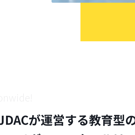
ionwide!
JDACが運営する教育型