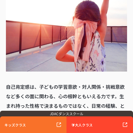
自己肯定感は、子どもの学習意欲・対人関係・挑戦意欲
など多くの面に関わる、心の根幹ともいえる力です。生
まれ持った性格で決まるものではなく、日常の経験、と
JDACダンススクール
りわけ成功体験の積み重ねによって育てることができま
す。
キッズクラス
🔰大人クラス