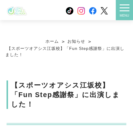
メニ
MENU
スクールについて
クラス紹介
ホーム
お知らせ
>
>
【スポーツオアシス江坂校】「Fun Step感謝祭」に出演し
ました！
お得な制度
店舗一覧
よくある質問
お客様の声
【スポーツオアシス江坂校】
「Fun Step感謝祭」に出演しま
物件情報
活動報告
した！
大人向けクラス
FC加盟ご希望の方
プライバシーポリシー
お役立ちコラム