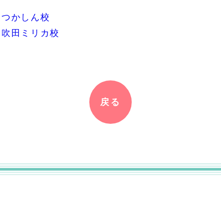
ツつかしん校
ツ吹田ミリカ校
戻る