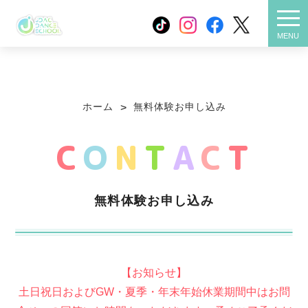
無料体験お申し込み
メニ
MENU
スクールについて
クラス紹介
ホーム
無料体験お申し込み
>
お得な制度
店舗一覧
C
O
N
T
A
C
T
よくある質問
お客様の声
無料体験お申し込み
物件情報
活動報告
大人向けクラス
FC加盟ご希望の方
【お知らせ】
土日祝日およびGW・夏季・年末年始休業期間中はお問
プライバシーポリシー
お役立ちコラム