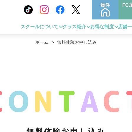
物件
FC
スクールについて
クラス紹介
お得な制度
店舗
ホーム
>
無料体験お申し込み
C
O
N
T
A
C
無料体験お申し込み