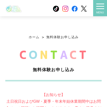
無料体験お申し込み
メニ
MENU
スクールについて
クラス紹介
ホーム
無料体験お申し込み
>
お得な制度
店舗一覧
C
O
N
T
A
C
T
よくある質問
お客様の声
無料体験お申し込み
物件情報
活動報告
大人向けクラス
FC加盟ご希望の方
【お知らせ】
土日祝日およびGW・夏季・年末年始休業期間中はお問
プライバシーポリシー
お役立ちコラム