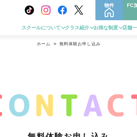
物件
FC
スクールについて
クラス紹介
お得な制度
店舗
ホーム
>
無料体験お申し込み
C
O
N
T
A
C
無料体験お申し込み